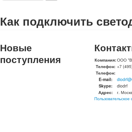
Как подключить свето
Новые
Контак
поступления
Компания:
ООО "В
Телефон:
+7 (495
Телефон:
E-mail:
diodrf@
Skype:
diodrf
Адрес:
г. Моск
Пользовательское 