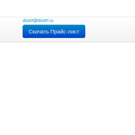
diodrf@diodrf.ru
Скачать Прайс-лист