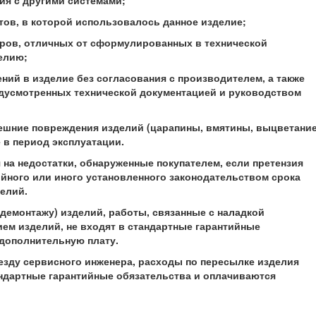
ия с другими системами;
тов, в которой использовалось данное изделие;
тров, отличных от сформулированных в технической
елию;
ений в изделие без согласования с производителем, а также
едусмотренных технической документацией и руководством
нешние повреждения изделий (царапины, вмятины, выцветани
 в период эксплуатации.
я на недостатки, обнаруженные покупателем, если претензия
ийного или иного установленного законодательством срока
елий.
у/демонтажу) изделий, работы, связанные с наладкой
ем изделий, не входят в стандартные гарантийные
 дополнительную плату.
езду сервисного инженера, расходы по пересылке изделия
андартные гарантийные обязательства и оплачиваются